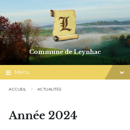
Skip
Skip
Skip
to
to
to
content
main
footer
navigation
Commune de Leynhac
Menu
ACCUEIL
ACTUALITÉS
Année 2024