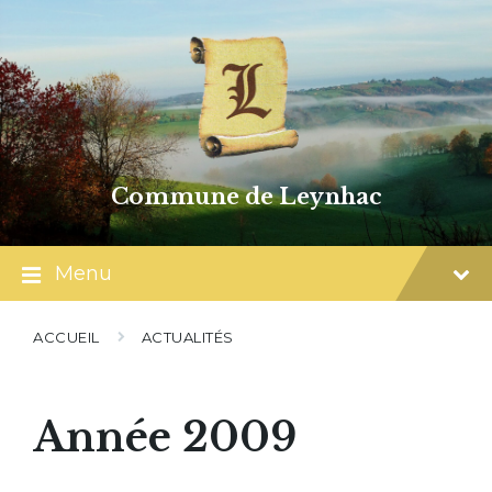
Skip
Skip
Skip
to
to
to
content
main
footer
navigation
Commune de Leynhac
Menu
ACCUEIL
ACTUALITÉS
Année 2009