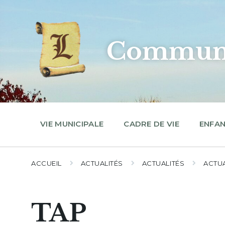
Skip
Skip
Skip
to
to
to
content
main
footer
navigation
Commune
VIE MUNICIPALE
CADRE DE VIE
ENFAN
ACCUEIL
ACTUALITÉS
ACTUALITÉS
ACTUA
TAP