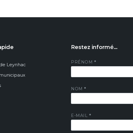
apide
Restez informé…
PRÉNOM
*
de Leynhac
 municipaux
s
NOM
*
E-MAIL
*