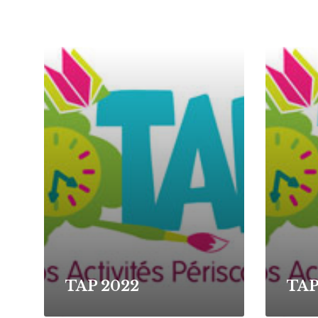
Read
Read
More
More
TAP 2022
TAP