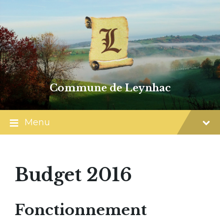
Skip
Skip
Skip
to
to
to
content
main
footer
navigation
Commune de Leynhac
Menu
Budget 2016
Fonctionnement