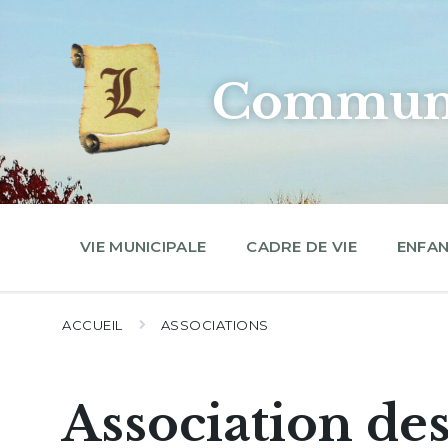
Skip
Skip
Skip
to
to
to
content
main
footer
navigation
Commune
VIE MUNICIPALE
CADRE DE VIE
ENFAN
ACCUEIL
ASSOCIATIONS
Association des