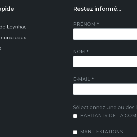
apide
Restez informé…
PRÉNOM
*
de Leynhac
 municipaux
s
NOM
*
E-MAIL
*
Sélectionnez une ou des li
HABITANTS DE LA CO
MANIFESTATIONS