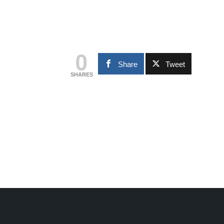
0
Share
Tweet
SHARES