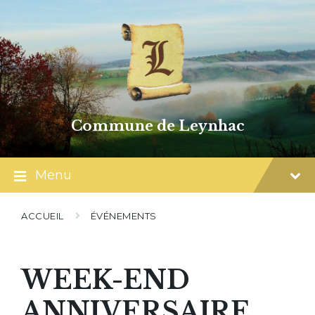
Skip
Skip
Skip
to
to
to
content
main
footer
navigation
Commune de Leynhac
Menu
ACCUEIL
ÉVÉNEMENTS
WEEK-END
ANNIVERSAIRE