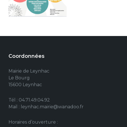
Coordonnées
Mairie de Leynhac
Le Bourg
15600 Leynhac
Tél : 04.71.49.04.92
Mail : leynhac.mairie@wanadoo.fr
Horaires d’ouverture :