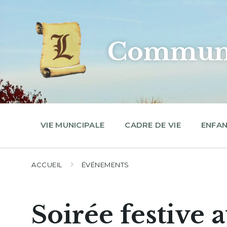
Skip
Skip
Skip
to
to
to
content
main
footer
navigation
Commune
VIE MUNICIPALE
CADRE DE VIE
ENFAN
ACCUEIL
ÉVÉNEMENTS
Soirée festive 