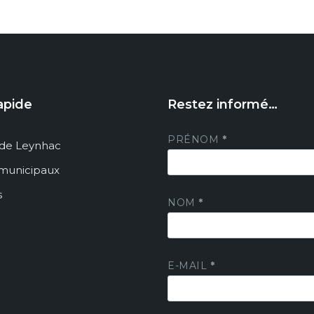
apide
Restez informé…
PRÉNOM
*
de Leynhac
 municipaux
s
NOM
*
E-MAIL
*