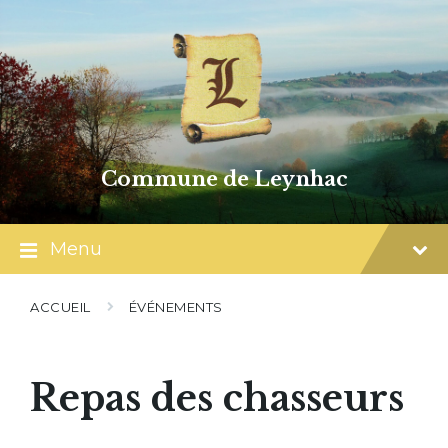
Skip
Skip
Skip
to
to
to
content
main
footer
navigation
Commune de Leynhac
Menu
ACCUEIL
ÉVÉNEMENTS
Repas des chasseurs