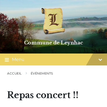
Skip
Skip
Skip
to
to
to
content
main
footer
navigation
Commune de Leynhac
Menu
ACCUEIL
ÉVÉNEMENTS
Repas concert !!