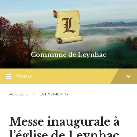
Skip
Skip
Skip
to
to
to
content
main
footer
navigation
Commune de Leynhac
Menu
ACCUEIL
ÉVÉNEMENTS
Messe inaugurale à
l’église de Leynhac