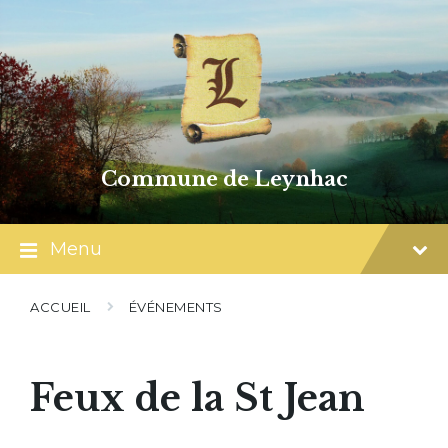
Skip
Skip
Skip
to
to
to
content
main
footer
navigation
Commune de Leynhac
Menu
ACCUEIL
ÉVÉNEMENTS
Feux de la St Jean