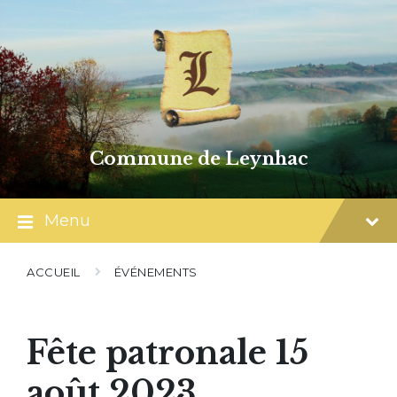
Skip
Skip
Skip
to
to
to
content
main
footer
navigation
Commune de Leynhac
Menu
ACCUEIL
ÉVÉNEMENTS
Fête patronale 15
août 2023