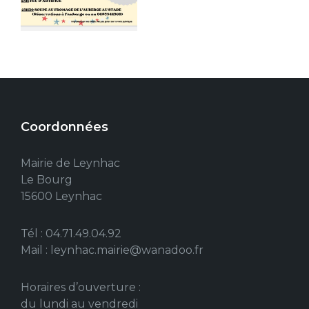
Coordonnées
Mairie de Leynhac
Le Bourg
15600 Leynhac
Tél : 04.71.49.04.92
Mail : leynhac.mairie@wanadoo.fr
Horaires d’ouverture :
du lundi au vendredi