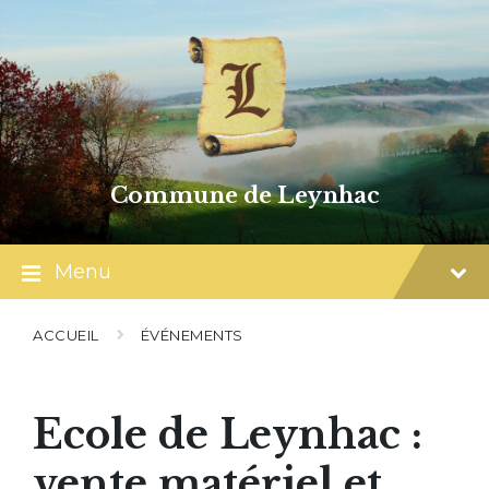
Skip
Skip
Skip
to
to
to
content
main
footer
navigation
Commune de Leynhac
Menu
ACCUEIL
ÉVÉNEMENTS
Ecole de Leynhac :
vente matériel et