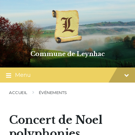
Skip
Skip
Skip
to
to
to
content
main
footer
navigation
Commune de Leynhac
Menu
ACCUEIL
ÉVÉNEMENTS
Concert de Noel
polyphonies