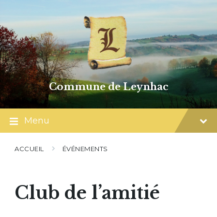
Skip
Skip
Skip
to
to
to
content
main
footer
navigation
Commune de Leynhac
Menu
ACCUEIL
ÉVÉNEMENTS
Club de l’amitié