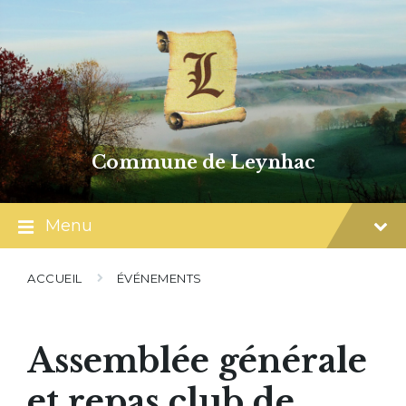
Skip
Skip
Skip
to
to
to
content
main
footer
navigation
Commune de Leynhac
Menu
ACCUEIL
ÉVÉNEMENTS
Assemblée générale
et repas club de